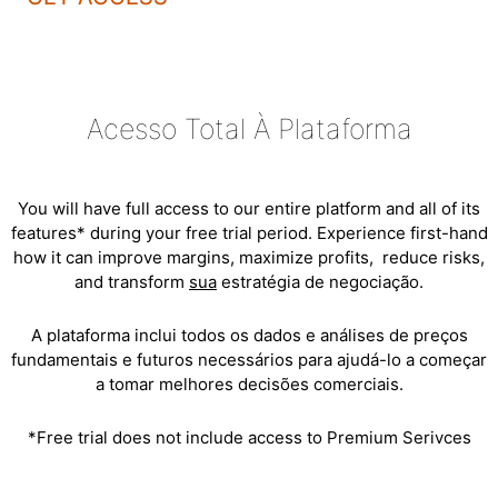
Constant
Contact
Use.
Please
Acesso Total À Plataforma
leave
this
field
You will have full access to our entire platform and all of its
blank.
features* during your free trial period. Experience first-hand
how it can improve margins, maximize profits, reduce risks,
and transform
sua
estratégia de negociação.
A plataforma inclui todos os dados e análises de preços
fundamentais e futuros necessários para ajudá-lo a começar
a tomar melhores decisões comerciais.
*Free trial does not include access to Premium Serivces